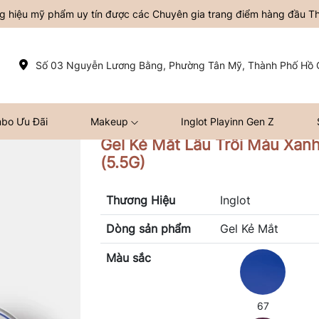
ơng hiệu mỹ phẩm uy tín được các Chuyên gia trang điểm hàng đầu Thế
Số 03 Nguyễn Lương Bằng, Phường Tân Mỹ, Thành Phố Hồ C
bo Ưu Đãi
Makeup
Inglot Playinn Gen Z
Gel Kẻ Mắt Lâu Trôi Màu Xan
(5.5G)
Thương Hiệu
Inglot
Dòng sản phẩm
Gel Kẻ Mắt
Màu sắc
67