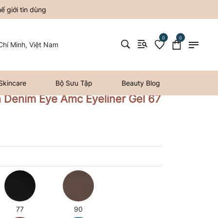
 giới tin dùng
0
0
hí Minh, Việt Nam
Skincare
Bộ Sưu Tập
Beauty Blog
h Denim Eye Amc Eyeliner Gel 67
77
90