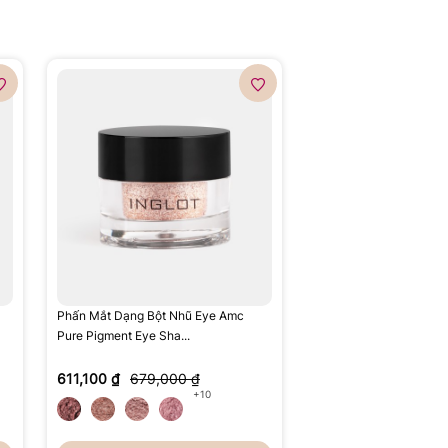
Phấn Mắt Dạng Bột Nhũ Eye Amc
Pure Pigment Eye Sha...
611,100 ₫
679,000 ₫
+10