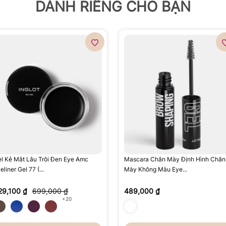
DÀNH RIÊNG CHO BẠN
l Kẻ Mắt Lâu Trôi Đen Eye Amc
Mascara Chân Mày Định Hình Chân
eliner Gel 77 (...
Mày Không Màu Eye...
29,100 ₫
699,000 ₫
489,000 ₫
+20