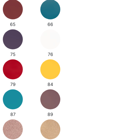
65
66
75
76
79
84
87
89