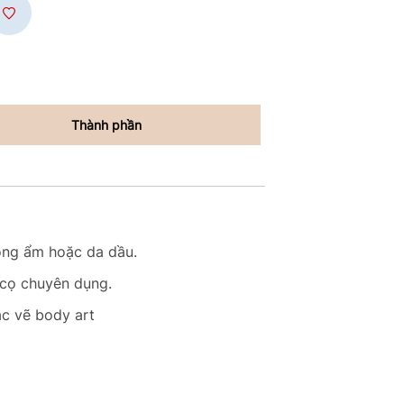
Thành phần
nóng ẩm hoặc da dầu.
 cọ chuyên dụng.
ặc vẽ body art