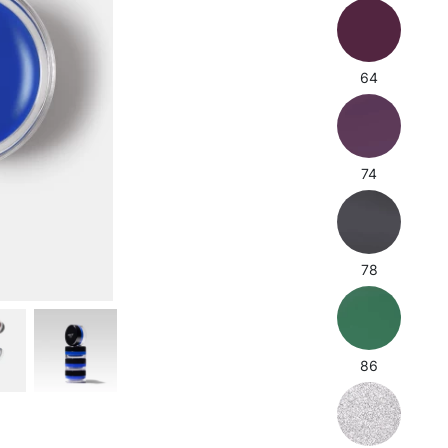
64
74
78
86