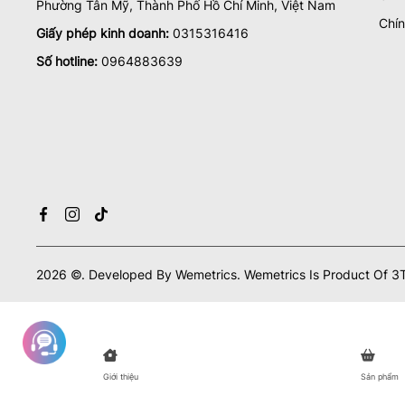
Phường Tân Mỹ, Thành Phố Hồ Chí Minh, Việt Nam
Chín
Giấy phép kinh doanh:
0315316416
Số hotline:
0964883639
2026
©.
Developed By
Wemetrics.
Wemetrics Is Product Of 3T
Giới thiệu
Sản phẩm