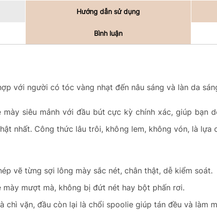
Hướng dẫn sử dụng
Bình luận
hợp với người có tóc vàng nhạt đến nâu sáng và làn da sán
ẻ mày siêu mảnh với đầu bút cực kỳ chính xác, giúp bạn 
ật nhất. Công thức lâu trôi, không lem, không vón, là lựa
hép vẽ từng sợi lông mày sắc nét, chân thật, dễ kiểm soát.
 mày mượt mà, không bị đứt nét hay bột phấn rơi.
là chì vặn, đầu còn lại là chổi spoolie giúp tán đều và làm