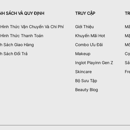
NH SÁCH VÀ QUY ĐỊNH
TRUY CẬP
TR
Hình Thức Vận Chuyển Và Chi Phí
Giới Thiệu
Mắ
 Hình Thức Thanh Toán
Khuyến Mãi Hot
Mặ
nh Sách Giao Hàng
Combo Ưu Đãi
Mô
h Sách Đổi Trả
Makeup
Cọ
Inglot Playinn Gen Z
Sả
Skincare
Fr
Bộ Sưu Tập
Beauty Blog