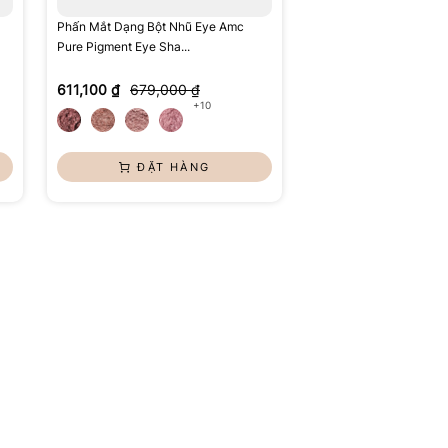
Phấn Mắt Dạng Bột Nhũ Eye Amc
Pure Pigment Eye Sha...
611,100 ₫
679,000 ₫
+10
ĐẶT HÀNG