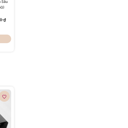
n Sâu
5G)
0 ₫