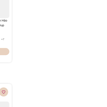
n Hảo
rup
+7