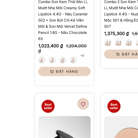
Combo Son Kem Thỏi Mịn Lì,
Combo 2 Son Kem T
Mướt Nhẹ Môi Creamy Soft
Lì, Mướt Nhẹ Môi C
Lipstick 4.4G - Nâu Caramel
Lipstick 4.4G - Nu
502 + Son Bút Chì Kẻ Viền
Mộc 501 & Hồng Đỏ
Môi & Son Môi Velvet Define
507
Pencil 1.6G - Nâu Chocolate
1,375,300 ₫
1,
63
1,023,400 ₫
1,204,000
₫
ĐẶT H
+8
ĐẶT HÀNG