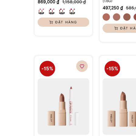
(1.6G)
869,000 ₫
1,158,000 ₫
497,250 ₫
585,
ĐẶT HÀNG
ĐẶT H