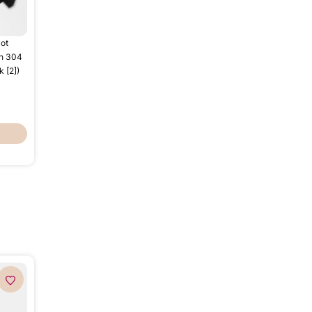
ot
sh 304
k [2])