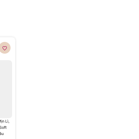
n Lì,
Soft
Nâu