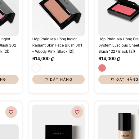
Inglot
Hộp Phấn Má Hồng Inglot
Hộp Phấn Má Hồng Fr
Blush 302
Radiant Skin Face Blush 301
System Luscious Chee
k [2])
– Woody Pink (Black [2])
Blush 122 ( Black [2])
614,000 ₫
614,000 ₫
ÀNG
ĐẶT HÀNG
ĐẶT HÀNG