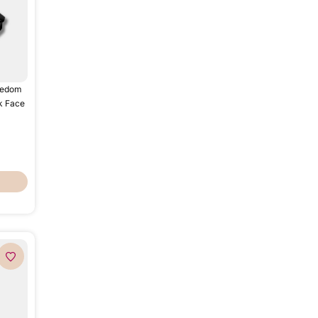
eedom
k Face