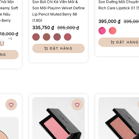
hỏi Mịn
Son Bút Chì Kẻ Viền Môi &
Son Dưỡng Môi Chuyê
reamy Soft
Son Môi Playinn Velvet Define
Rich Care Lipstick 01 (
de Nâu
Lip Pencil Muted Berry 66
 Berry
(1.6G)
395,000 ₫
395,00
335,750 ₫
395,000 ₫
618,000 ₫
+5
ĐẶT HÀNG
ĐẶT HÀNG
ÀNG