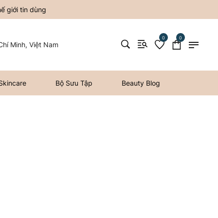
 giới tin dùng
0
0
hí Minh, Việt Nam
Skincare
Bộ Sưu Tập
Beauty Blog