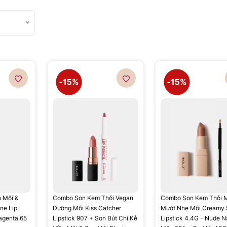
n Môi &
Combo Son Kem Thỏi Vegan
Combo Son Kem Thỏi Mị
ne Lip
Dưỡng Môi Kiss Catcher
Mướt Nhẹ Môi Creamy 
agenta 65
Lipstick 907 + Son Bút Chì Kẻ
Lipstick 4.4G - Nude 