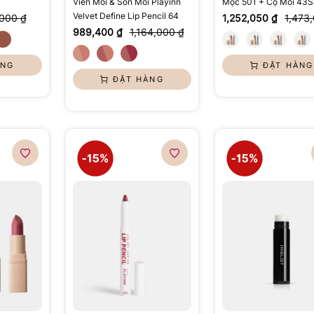
Viền Môi & Son Môi Playinn
Mộc 501 + Cọ Môi 43S
Velvet Define Lip Pencil 64
000 ₫
1,252,050 ₫
1,473
989,400 ₫
1,164,000 ₫
ÀNG
ĐẶT HÀNG
ĐẶT HÀNG