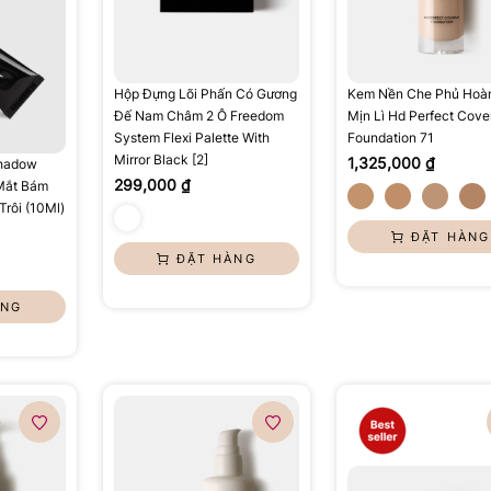
Hộp Đựng Lõi Phấn Có Gương
Kem Nền Che Phủ Hoà
Đế Nam Châm 2 Ô Freedom
Mịn Lì Hd Perfect Cove
System Flexi Palette With
Foundation 71
Mirror Black [2]
1,325,000 ₫
Shadow
299,000 ₫
Mắt Bám
Trôi (10Ml)
ĐẶT HÀNG
ĐẶT HÀNG
ÀNG