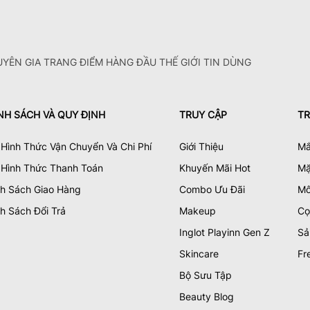
YÊN GIA TRANG ĐIỂM HÀNG ĐẦU THẾ GIỚI TIN DÙNG
NH SÁCH VÀ QUY ĐỊNH
TRUY CẬP
TR
Hình Thức Vận Chuyển Và Chi Phí
Giới Thiệu
Mắ
 Hình Thức Thanh Toán
Khuyến Mãi Hot
Mặ
nh Sách Giao Hàng
Combo Ưu Đãi
Mô
h Sách Đổi Trả
Makeup
Cọ
Inglot Playinn Gen Z
Sả
Skincare
Fr
Bộ Sưu Tập
Beauty Blog