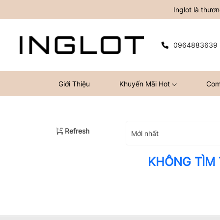
Inglot là thư
0964883639
Giới Thiệu
Khuyến Mãi Hot
Com
Refresh
Mới nhất
KHÔNG TÌM