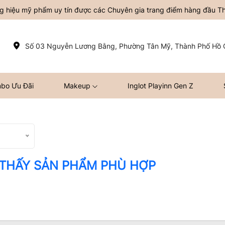
ơng hiệu mỹ phẩm uy tín được các Chuyên gia trang điểm hàng đầu Thế
Số 03 Nguyễn Lương Bằng, Phường Tân Mỹ, Thành Phố Hồ C
bo Ưu Đãi
Makeup
Inglot Playinn Gen Z
 THẤY SẢN PHẨM PHÙ HỢP