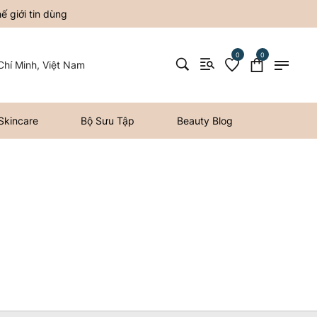
 giới tin dùng
0
0
hí Minh, Việt Nam
Skincare
Bộ Sưu Tập
Beauty Blog