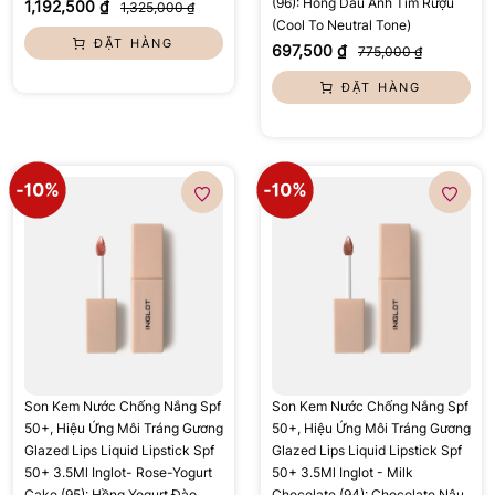
(96): Hồng Dâu Ánh Tím Rượu
1,192,500 ₫
1,325,000 ₫
(Cool To Neutral Tone)
ĐẶT HÀNG
697,500 ₫
775,000 ₫
ĐẶT HÀNG
Son Kem Nước Chống Nắng Spf
Son Kem Nước Chống Nắng Spf
50+, Hiệu Ứng Môi Tráng Gương
50+, Hiệu Ứng Môi Tráng Gương
Glazed Lips Liquid Lipstick Spf
Glazed Lips Liquid Lipstick Spf
50+ 3.5Ml Inglot- Rose-Yogurt
50+ 3.5Ml Inglot - Milk
Cake (95): Hồng Yogurt Đào
Chocolate (94): Chocolate Nâu