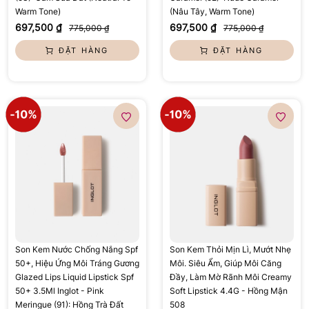
Warm Tone)
(Nâu Tây, Warm Tone)
697,500 ₫
697,500 ₫
775,000 ₫
775,000 ₫
ĐẶT HÀNG
ĐẶT HÀNG
Son Kem Nước Chống Nắng Spf
Son Kem Thỏi Mịn Lì, Mướt Nhẹ
50+, Hiệu Ứng Môi Tráng Gương
Môi. Siêu Ẩm, Giúp Môi Căng
Glazed Lips Liquid Lipstick Spf
Đầy, Làm Mờ Rãnh Môi Creamy
50+ 3.5Ml Inglot - Pink
Soft Lipstick 4.4G - Hồng Mận
Meringue (91): Hồng Trà Đất
508