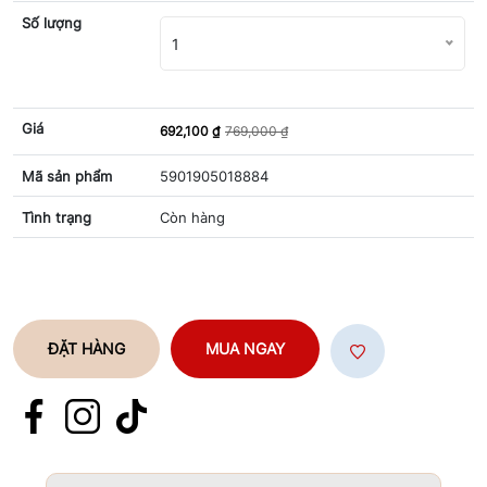
Số lượng
1
Giá
692,100 ₫
769,000 ₫
Mã sản phẩm
5901905018884
Tình trạng
Còn hàng
ĐẶT HÀNG
MUA NGAY