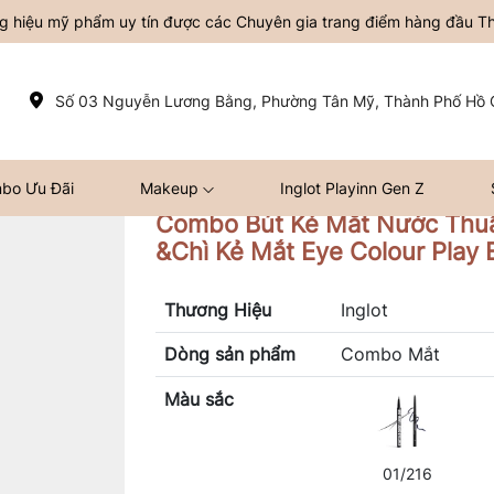
ơng hiệu mỹ phẩm uy tín được các Chuyên gia trang điểm hàng đầu Thế
Số 03 Nguyễn Lương Bằng, Phường Tân Mỹ, Thành Phố Hồ C
bo Ưu Đãi
Makeup
Inglot Playinn Gen Z
Combo Bút Kẻ Mắt Nước Thu
&Chì Kẻ Mắt Eye Colour Play 
Thương Hiệu
Inglot
Dòng sản phẩm
Combo Mắt
Màu sắc
01/216