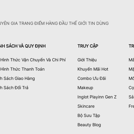
YÊN GIA TRANG ĐIỂM HÀNG ĐẦU THẾ GIỚI TIN DÙNG
NH SÁCH VÀ QUY ĐỊNH
TRUY CẬP
TR
Hình Thức Vận Chuyển Và Chi Phí
Giới Thiệu
Mắ
 Hình Thức Thanh Toán
Khuyến Mãi Hot
Mặ
nh Sách Giao Hàng
Combo Ưu Đãi
Mô
h Sách Đổi Trả
Makeup
Cọ
Inglot Playinn Gen Z
Sả
Skincare
Fr
Bộ Sưu Tập
Beauty Blog