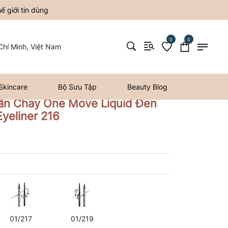
 giới tin dùng
0
0
hí Minh, Việt Nam
Skincare
Bộ Sưu Tập
Beauty Blog
ần Chay One Move Liquid Đen
Eyeliner 216
01/217
01/219