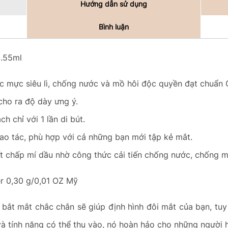
Hướng dẫn sử dụng
Bình luận
0.55ml
c mực siêu lì, chống nước và mồ hôi độc quyền đạt chu
 cho ra độ dày ưng ý.
ch chỉ với 1 lần di bút.
thao tác, phù hợp với cả những bạn mới tập kẻ mắt.
ất chấp mí dầu nhờ công thức cải tiến chống nước, chống 
er 0,30 g/0,01 OZ Mỹ
bắt mắt chắc chắn sẽ giúp định hình đôi mắt của bạn, tu
và tính năng có thể thu vào, nó hoàn hảo cho những người 