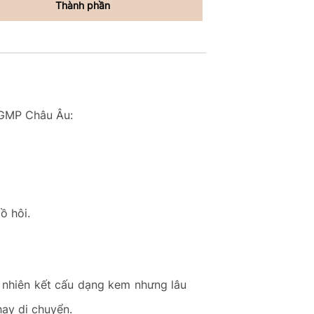
Thành phần
ẩn GMP Châu Âu:
mồ hôi.
y nhiên kết cấu dạng kem nhưng lâu
hay di chuyển.