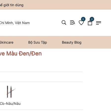
 giới tin dùng
0
0
hí Minh, Việt Nam
Skincare
Bộ Sưu Tập
Beauty Blog
ve Màu Đen/Đen
Cb-Nâu/Nâu