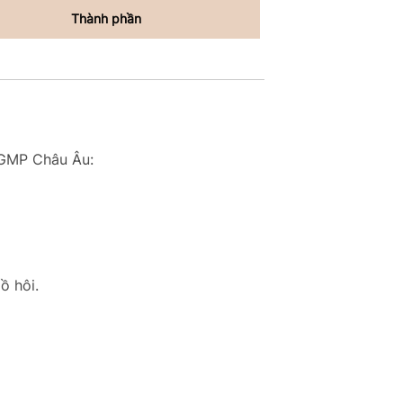
Thành phần
ẩn GMP Châu Âu:
mồ hôi.