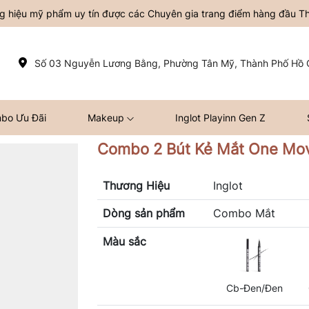
ơng hiệu mỹ phẩm uy tín được các Chuyên gia trang điểm hàng đầu Thế
Số 03 Nguyễn Lương Bằng, Phường Tân Mỹ, Thành Phố Hồ C
bo Ưu Đãi
Makeup
Inglot Playinn Gen Z
Combo 2 Bút Kẻ Mắt One Mo
Thương Hiệu
Inglot
Dòng sản phẩm
Combo Mắt
Màu sắc
Cb-Đen/Đen