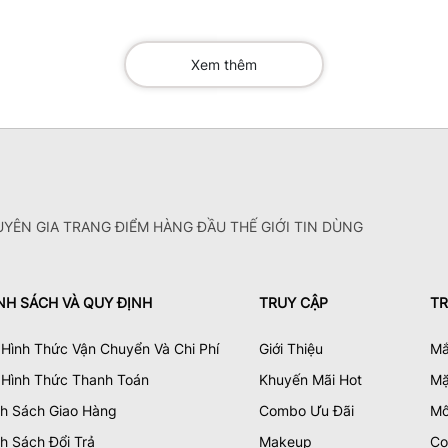
Xem thêm
YÊN GIA TRANG ĐIỂM HÀNG ĐẦU THẾ GIỚI TIN DÙNG
NH SÁCH VÀ QUY ĐỊNH
TRUY CẬP
TR
Hình Thức Vận Chuyển Và Chi Phí
Giới Thiệu
Mắ
 Hình Thức Thanh Toán
Khuyến Mãi Hot
Mặ
nh Sách Giao Hàng
Combo Ưu Đãi
Mô
h Sách Đổi Trả
Makeup
Cọ