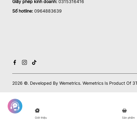
Giấy phép kinh doanh:
0315316416
Số hotline:
0964883639
2026
©.
Developed By
Wemetrics.
Wemetrics Is Product Of 3T
Giới thiệu
Sản phẩm