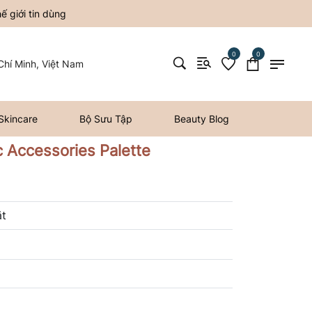
 giới tin dùng
0
0
hí Minh, Việt Nam
Skincare
Bộ Sưu Tập
Beauty Blog
Accessories Palette
ặt