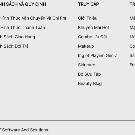
NH SÁCH VÀ QUY ĐỊNH
TRUY CẬP
TR
Hình Thức Vận Chuyển Và Chi Phí
Giới Thiệu
Mắ
 Hình Thức Thanh Toán
Khuyến Mãi Hot
Mặ
nh Sách Giao Hàng
Combo Ưu Đãi
Mô
h Sách Đổi Trả
Makeup
Cọ
Inglot Playinn Gen Z
Sả
Skincare
Fr
Bộ Sưu Tập
Beauty Blog
 Software And Solutions.