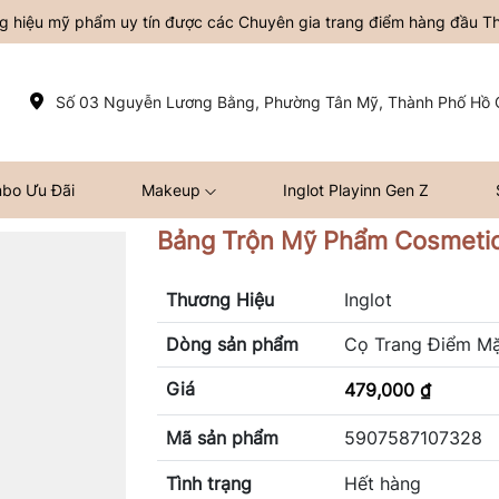
ơng hiệu mỹ phẩm uy tín được các Chuyên gia trang điểm hàng đầu Thế
Số 03 Nguyễn Lương Bằng, Phường Tân Mỹ, Thành Phố Hồ C
bo Ưu Đãi
Makeup
Inglot Playinn Gen Z
Bảng Trộn Mỹ Phẩm Cosmetic 
Thương Hiệu
Inglot
Dòng sản phẩm
Cọ Trang Điểm M
Giá
479,000 ₫
Mã sản phẩm
5907587107328
Tình trạng
Hết hàng