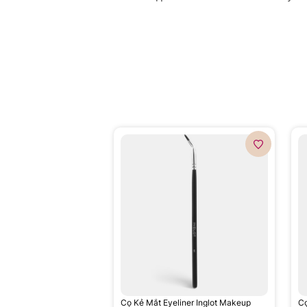
Cọ Kẻ Mắt Eyeliner Inglot Makeup
C