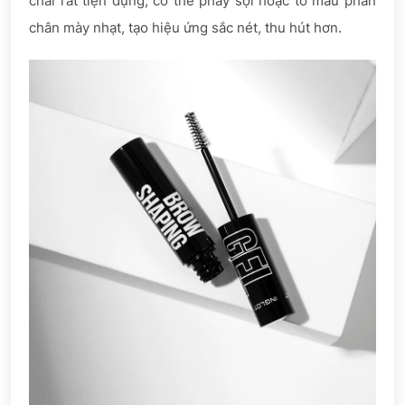
chải rất tiện dụng, có thể phẩy sợi hoặc tô màu phần
chân mày nhạt, tạo hiệu ứng sắc nét, thu hút hơn.